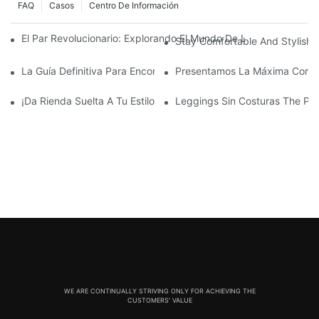
FAQ
Casos
Centro De Información
El Par Revolucionario: Explorando El Mundo De Los Leggings Si
Stay Comfortable And Stylish
La Guía Definitiva Para Encontrar Los Leggings Sin Costuras Pe
Presentamos La Máxima Comodi
¡Da Rienda Suelta A Tu Estilo Atrevido Con Unos Leggings Rojos
Leggings Sin Costuras The Po
WE ARE CONTINUALLY STRIVING ONLY FOR ACHIEVING THE
CUSTOMERS' VALUE