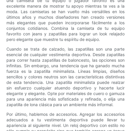
una camiseta de tu equipo o jugador favorito es una
excelente manera de mostrar tu apoyo mientras te ves a la
moda. Las camisetas se han vuelto más versátiles en los
últimos años y muchos diseñadores han creado versiones
más elegantes que pueden incorporarse fácilmente a los
conjuntos cotidianos. Combina la camiseta de tu equipo
favorito con jeans y zapatillas para lograr un look relajado
pero elegante que muestre tu espíritu de equipo.
Cuando se trata de calzado, las zapatillas son una parte
esencial de cualquier vestimenta deportiva. Desde zapatillas
para correr hasta zapatillas de baloncesto, las opciones son
infinitas. Sin embargo, una tendencia que ha ganado mucha
fuerza es la zapatilla minimalista. Líneas limpias, diseños
sencillos y colores neutros son las características distintivas
de esta tendencia. Una zapatilla minimalista puede realzar
sin esfuerzo cualquier atuendo deportivo y hacerte lucir
elegante y elegante. Opte por materiales de cuero o gamuza
para una apariencia más sofisticada y refinada, o elija una
zapatilla de lona clásica para un ambiente más informal.
Por último, hablemos de accesorios. Agregar los accesorios
adecuados a tu vestimenta deportiva puede llevar tu
apariencia al siguiente nivel. Un reloj deportivo con estilo no
sólo cumple su propósito sino que también agrega un toque