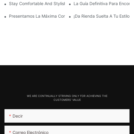
Stay Comfortable And Stylish With These Thick Seamless Legg
La Guía Definitiva Para Encont
Presentamos La Máxima Comodidad: Leggings Diseñados Sin C
¡Da Rienda Suelta A Tu Estilo 
WE ARE CONTINUALLY STRIVING ONLY FOR ACHIEVING THE
CUSTOMERS' VALUE
Decir
Correo Electrónico