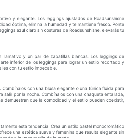
ortivo y elegante. Los leggings ajustados de Roadsunshisne
modidad óptima, elimina la humedad y te mantiene fresco. Ponte
ggings azul claro sin costuras de Roadsunshisne, elevarás tu
 llamativo y un par de zapatillas blancas. Los leggings de
te inferior de los leggings para lograr un estilo recortado y
les con tu estilo impecable.
zo. Combínalos con una blusa elegante o una túnica fluida para
ra salir por la noche. Combínalos con una chaqueta entallada,
ne demuestran que la comodidad y el estilo pueden coexistir,
ctamente esta tendencia. Crea un estilo pastel monocromático
 ofrece una estética suave y femenina que resulta elegante sin
tenerte a la vanguardia de la moda.