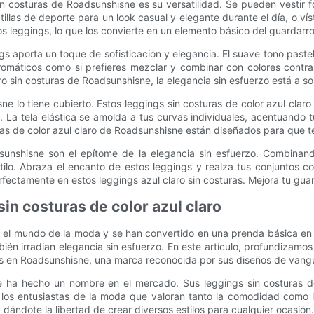
sin costuras de Roadsunshisne es su versatilidad. Se pueden vestir 
llas de deporte para un look casual y elegante durante el día, o ví
tos leggings, lo que los convierte en un elemento básico del guardar
ings aporta un toque de sofisticación y elegancia. El suave tono pa
romáticos como si prefieres mezclar y combinar con colores contra
ro sin costuras de Roadsunshisne, la elegancia sin esfuerzo está a so
e lo tiene cubierto. Estos leggings sin costuras de color azul claro
a tela elástica se amolda a tus curvas individuales, acentuando t
ras de color azul claro de Roadsunshisne están diseñados para que te 
dsunshisne son el epítome de la elegancia sin esfuerzo. Combinan
stilo. Abraza el encanto de estos leggings y realza tus conjuntos c
fectamente en estos leggings azul claro sin costuras. Mejora tu gua
in costuras de color azul claro
en el mundo de la moda y se han convertido en una prenda básica en 
én irradian elegancia sin esfuerzo. En este artículo, profundizamos 
os en Roadsunshisne, una marca reconocida por sus diseños de vang
e ha hecho un nombre en el mercado. Sus leggings sin costuras de 
ra los entusiastas de la moda que valoran tanto la comodidad como
dándote la libertad de crear diversos estilos para cualquier ocasión.