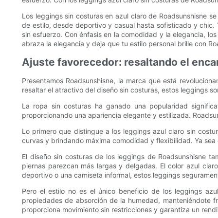
Los leggings sin costuras en azul claro de Roadsunshisne se
de estilo, desde deportivo y casual hasta sofisticado y chic.
sin esfuerzo. Con énfasis en la comodidad y la elegancia, los
abraza la elegancia y deja que tu estilo personal brille con R
Ajuste favorecedor: resaltando el enca
Presentamos Roadsunshisne, la marca que está revolucionand
resaltar el atractivo del diseño sin costuras, estos leggings s
La ropa sin costuras ha ganado una popularidad significat
proporcionando una apariencia elegante y estilizada. Roadsuns
Lo primero que distingue a los leggings azul claro sin cost
curvas y brindando máxima comodidad y flexibilidad. Ya sea 
El diseño sin costuras de los leggings de Roadsunshisne ta
piernas parezcan más largas y delgadas. El color azul clar
deportivo o una camiseta informal, estos leggings segurament
Pero el estilo no es el único beneficio de los leggings az
propiedades de absorción de la humedad, manteniéndote fres
proporciona movimiento sin restricciones y garantiza un rendi