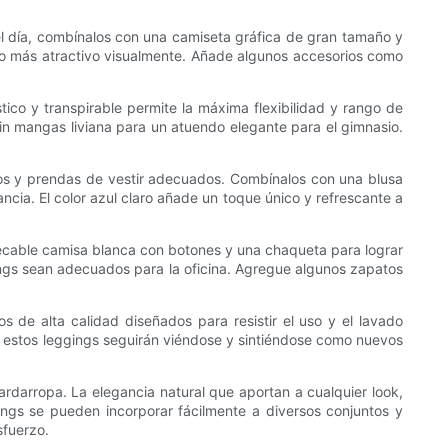
e el día, combínalos con una camiseta gráfica de gran tamaño y
dolo más atractivo visualmente. Añade algunos accesorios como
stico y transpirable permite la máxima flexibilidad y rango de
n mangas liviana para un atuendo elegante para el gimnasio.
orios y prendas de vestir adecuados. Combínalos con una blusa
ncia. El color azul claro añade un toque único y refrescante a
pecable camisa blanca con botones y una chaqueta para lograr
ggings sean adecuados para la oficina. Agregue algunos zapatos
 de alta calidad diseñados para resistir el uso y el lavado
o, estos leggings seguirán viéndose y sintiéndose como nuevos
ardarropa. La elegancia natural que aportan a cualquier look,
ngs se pueden incorporar fácilmente a diversos conjuntos y
sfuerzo.