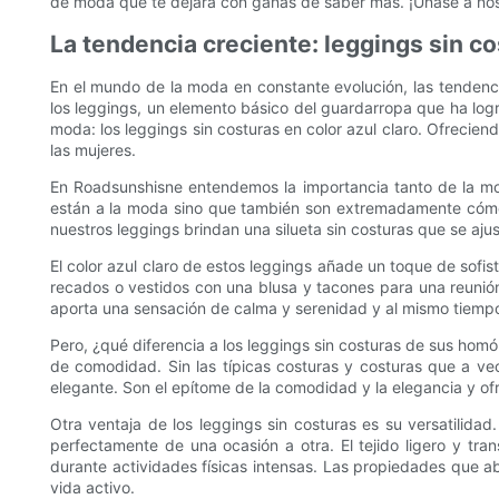
de moda que te dejará con ganas de saber más. ¡Únase a noso
La tendencia creciente: leggings sin co
En el mundo de la moda en constante evolución, las tendenc
los leggings, un elemento básico del guardarropa que ha logr
moda: los leggings sin costuras en color azul claro. Ofrecien
las mujeres.
En Roadsunshisne entendemos la importancia tanto de la mo
están a la moda sino que también son extremadamente cómodo
nuestros leggings brindan una silueta sin costuras que se aj
El color azul claro de estos leggings añade un toque de sofis
recados o vestidos con una blusa y tacones para una reunión 
aporta una sensación de calma y serenidad y al mismo tiemp
Pero, ¿qué diferencia a los leggings sin costuras de sus homó
de comodidad. Sin las típicas costuras y costuras que a vec
elegante. Son el epítome de la comodidad y la elegancia y of
Otra ventaja de los leggings sin costuras es su versatilida
perfectamente de una ocasión a otra. El tejido ligero y tr
durante actividades físicas intensas. Las propiedades que ab
vida activo.