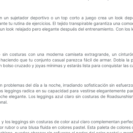
on un sujetador deportivo o un top corto a juego crea un look dep
nte tu rutina de ejercicios. El tejido transpirable garantiza una co
n look relajado pero elegante después del entrenamiento. Con los le
ro sin costuras con una moderna camiseta extragrande, un cinturón
aciendo que tu conjunto casual parezca fácil de armar. Dobla la par
olso cruzado y joyas mínimas y estarás lista para conquistar las cal
n problemas del día a la noche, irradiando sofisticación sin esfuer
stos leggings radica en su capacidad para vestirse elegantemente pa
oche elegante. Los leggings azul claro sin costuras de Roadsunshis
onal.
y los leggings sin costuras de color azul claro complementan perfe
 rubor o una blusa fluida en colores pastel. Esta paleta de colores
nshisne, puedes abrazar sin esfuerzo el poder del color pastel y man