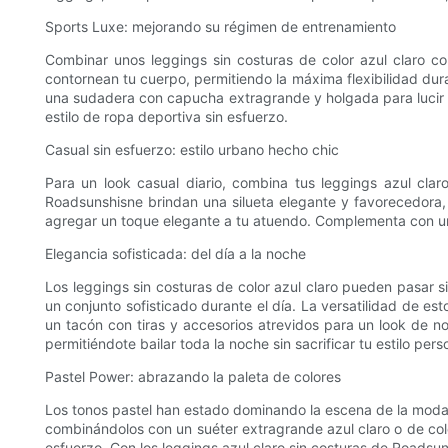
Sports Luxe: mejorando su régimen de entrenamiento
Combinar unos leggings sin costuras de color azul claro c
contornean tu cuerpo, permitiendo la máxima flexibilidad dura
una sudadera con capucha extragrande y holgada para lucir u
estilo de ropa deportiva sin esfuerzo.
Casual sin esfuerzo: estilo urbano hecho chic
Para un look casual diario, combina tus leggings azul cla
Roadsunshisne brindan una silueta elegante y favorecedora, h
agregar un toque elegante a tu atuendo. Complementa con un b
Elegancia sofisticada: del día a la noche
Los leggings sin costuras de color azul claro pueden pasar si
un conjunto sofisticado durante el día. La versatilidad de e
un tacón con tiras y accesorios atrevidos para un look de n
permitiéndote bailar toda la noche sin sacrificar tu estilo pers
Pastel Power: abrazando la paleta de colores
Los tonos pastel han estado dominando la escena de la moda 
combinándolos con un suéter extragrande azul claro o de color
esfuerzo. Con los leggings azul claro sin costuras de Roadsu