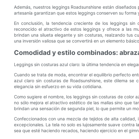
Además, nuestros leggings Roadsunshisne están diseñados par
artesanía garantizan que estos leggings conserven su forma y
En conclusión, la tendencia creciente de los leggings si
reconocido el atractivo de estos leggings y ofrece a las m
brindan una silueta elegante y sin costuras, realzando tus c
una inversión valiosa que se convertirá en un elemento básic
Comodidad y estilo combinados: abraza
Leggings sin costuras azul claro: la última tendencia en elega
Cuando se trata de moda, encontrar el equilibrio perfecto en
azul claro sin costuras de Roadsunshisne, este dilema se 
elegancia sin esfuerzo en su vida cotidiana.
Como sugiere el nombre, los leggings sin costuras de color a
no sólo mejora el atractivo estético de las mallas sino que ta
brindan una sensación de segunda piel, lo que permite un mo
Confeccionados con una mezcla de tejidos de alta calidad, in
excepcionales. La tela no solo es lujosamente suave contra la
sea que esté haciendo recados, haciendo ejercicio en el gim