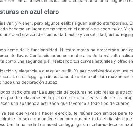
tros mientras desvelamos los secretos para abrazar la elegancia co
sturas en azul claro
ias van y vienen, pero algunos estilos siguen siendo atemporales. 
ado hacerse un lugar permanente en el armario de cada mujer. Y aho
do una combinación de comodidad, estilo y versatilidad, estos legging
da como de la funcionalidad. Nuestra marca ha presentado una gam
s de llevar. Confeccionados con materiales de la más alta calida
usta como una segunda piel, realzando tus curvas naturales y ofrecie
ticación y elegancia a cualquier outfit. Ya sea combinados con una 
social, estos leggings sin costuras de color azul claro realzan sin 
o hace una declaración audaz.
logos tradicionales? La ausencia de costuras no sólo realza el atract
es pueden clavarse en la piel o crear una línea visible de las brag
recen una apariencia estilizada que favorece a todo tipo de cuerpo.
d. Ya sea que vayas a hacer ejercicio, te reúnas con amigos para t
anspirable no solo te mantiene cómodo durante todo el día sino qu
sorben la humedad de nuestros leggings sin costuras de color azul c