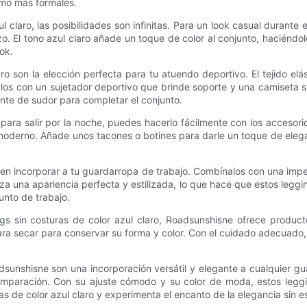
omo más formales.
l claro, las posibilidades son infinitas. Para un look casual durant
zo. El tono azul claro añade un toque de color al conjunto, hacién
ok.
ro son la elección perfecta para tu atuendo deportivo. El tejido elá
 con un sujetador deportivo que brinde soporte y una camiseta si
te de sudor para completar el conjunto.
s para salir por la noche, puedes hacerlo fácilmente con los acces
y moderno. Añade unos tacones o botines para darle un toque de elega
eden incorporar a tu guardarropa de trabajo. Combínalos con una im
ntiza una apariencia perfecta y estilizada, lo que hace que estos le
unto de trabajo.
s sin costuras de color azul claro, Roadsunshisne ofrece productos
para secar para conservar su forma y color. Con el cuidado adecuad
adsunshisne son una incorporación versátil y elegante a cualquier gu
comparación. Con su ajuste cómodo y su color de moda, estos leggi
s de color azul claro y experimenta el encanto de la elegancia sin e