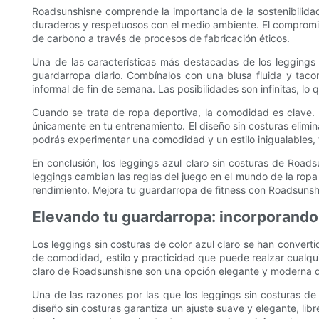
Roadsunshisne comprende la importancia de la sostenibilidad
duraderos y respetuosos con el medio ambiente. El compromiso
de carbono a través de procesos de fabricación éticos.
Una de las características más destacadas de los leggings 
guardarropa diario. Combínalos con una blusa fluida y taco
informal de fin de semana. Las posibilidades son infinitas, lo 
Cuando se trata de ropa deportiva, la comodidad es clave. L
únicamente en tu entrenamiento. El diseño sin costuras elimin
podrás experimentar una comodidad y un estilo inigualables,
En conclusión, los leggings azul claro sin costuras de Roadsu
leggings cambian las reglas del juego en el mundo de la ropa
rendimiento. Mejora tu guardarropa de fitness con Roadsunshi
Elevando tu guardarropa: incorporando 
Los leggings sin costuras de color azul claro se han convert
de comodidad, estilo y practicidad que puede realzar cualqui
claro de Roadsunshisne son una opción elegante y moderna qu
Una de las razones por las que los leggings sin costuras de
diseño sin costuras garantiza un ajuste suave y elegante, libr