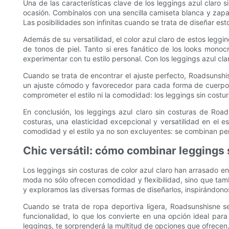
Una de las características clave de los leggings azul claro 
ocasión. Combínalos con una sencilla camiseta blanca y zapati
Las posibilidades son infinitas cuando se trata de diseñar es
Además de su versatilidad, el color azul claro de estos legg
de tonos de piel. Tanto si eres fanático de los looks monoc
experimentar con tu estilo personal. Con los leggings azul cla
Cuando se trata de encontrar el ajuste perfecto, Roadsunshisn
un ajuste cómodo y favorecedor para cada forma de cuerpo. L
comprometer el estilo ni la comodidad: los leggings sin costu
En conclusión, los leggings azul claro sin costuras de Roa
costuras, una elasticidad excepcional y versatilidad en el e
comodidad y el estilo ya no son excluyentes: se combinan per
Chic versátil: cómo combinar leggings s
Los leggings sin costuras de color azul claro han arrasado 
moda no sólo ofrecen comodidad y flexibilidad, sino que tambi
y exploramos las diversas formas de diseñarlos, inspirándon
Cuando se trata de ropa deportiva ligera, Roadsunshisne s
funcionalidad, lo que los convierte en una opción ideal pa
leggings, te sorprenderá la multitud de opciones que ofrecen, 