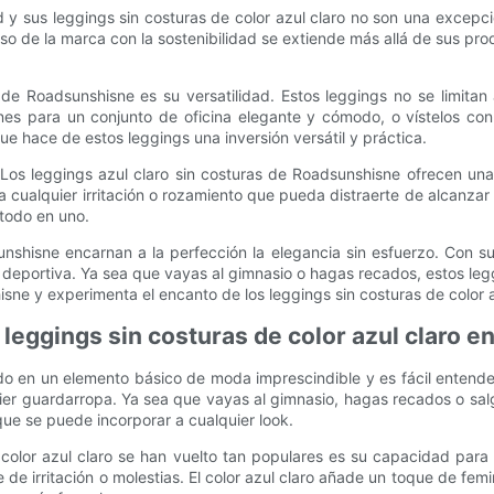
 y sus leggings sin costuras de color azul claro no son una excepci
 de la marca con la sostenibilidad se extiende más allá de sus pro
de Roadsunshisne es su versatilidad. Estos leggings no se limitan 
nes para un conjunto de oficina elegante y cómodo, o vístelos co
que hace de estos leggings una inversión versátil y práctica.
os leggings azul claro sin costuras de Roadsunshisne ofrecen una 
a cualquier irritación o rozamiento que pueda distraerte de alcanzar
 todo en uno.
nshisne encarnan a la perfección la elegancia sin esfuerzo. Con su 
 deportiva. Ya sea que vayas al gimnasio o hagas recados, estos le
sne y experimenta el encanto de los leggings sin costuras de color a
leggings sin costuras de color azul claro en
ido en un elemento básico de moda imprescindible y es fácil entend
er guardarropa. Ya sea que vayas al gimnasio, hagas recados o salga
e se puede incorporar a cualquier look.
 color azul claro se han vuelto tan populares es su capacidad para 
e de irritación o molestias. El color azul claro añade un toque de fe