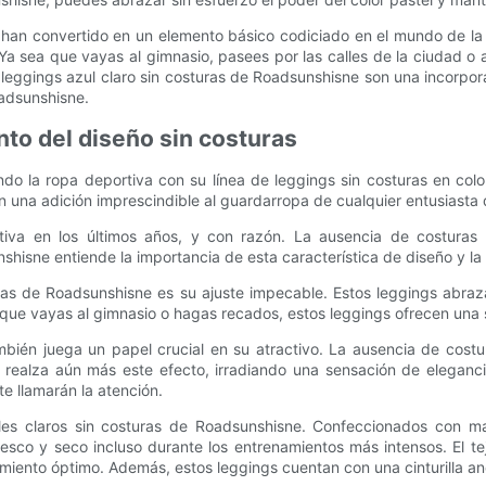
 han convertido en un elemento básico codiciado en el mundo de la
 Ya sea que vayas al gimnasio, pasees por las calles de la ciudad o 
 leggings azul claro sin costuras de Roadsunshisne son una incorpor
oadsunshisne.
nto del diseño sin costuras
o la ropa deportiva con su línea de leggings sin costuras en color
on una adición imprescindible al guardarropa de cualquier entusiasta d
iva en los últimos años, y con razón. La ausencia de costuras en
hisne entiende la importancia de esta característica de diseño y la 
uras de Roadsunshisne es su ajuste impecable. Estos leggings abra
que vayas al gimnasio o hagas recados, estos leggings ofrecen una 
mbién juega un papel crucial en su atractivo. La ausencia de cost
o realza aún más este efecto, irradiando una sensación de eleganci
e llamarán la atención.
ules claros sin costuras de Roadsunshisne. Confeccionados con ma
co y seco incluso durante los entrenamientos más intensos. El teji
miento óptimo. Además, estos leggings cuentan con una cinturilla anc