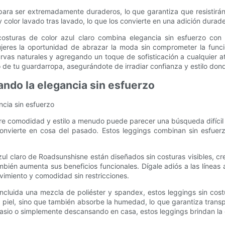
a ser extremadamente duraderos, lo que garantiza que resistirán l
 color lavado tras lavado, lo que los convierte en una adición durad
n costuras de color azul claro combina elegancia sin esfuerzo co
ujeres la oportunidad de abrazar la moda sin comprometer la funcio
urvas naturales y agregando un toque de sofisticación a cualquier a
o de tu guardarropa, asegurándote de irradiar confianza y estilo do
ndo la elegancia sin esfuerzo
ncia sin esfuerzo
tre comodidad y estilo a menudo puede parecer una búsqueda difícil 
convierte en cosa del pasado. Estos leggings combinan sin esfuerz
zul claro de Roadsunshisne están diseñados sin costuras visibles, cr
mbién aumenta sus beneficios funcionales. Dígale adiós a las líneas 
vimiento y comodidad sin restricciones.
cluida una mezcla de poliéster y spandex, estos leggings sin costu
 piel, sino que también absorbe la humedad, lo que garantiza transp
nasio o simplemente descansando en casa, estos leggings brindan la