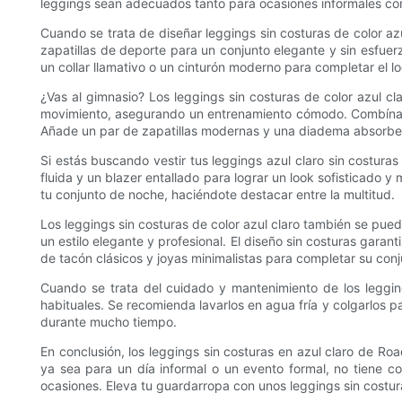
leggings sean adecuados tanto para ocasiones informales c
Cuando se trata de diseñar leggings sin costuras de color azu
zapatillas de deporte para un conjunto elegante y sin esfuer
un collar llamativo o un cinturón moderno para completar el lo
¿Vas al gimnasio? Los leggings sin costuras de color azul cla
movimiento, asegurando un entrenamiento cómodo. Combínalos
Añade un par de zapatillas modernas y una diadema absorben
Si estás buscando vestir tus leggings azul claro sin costura
fluida y un blazer entallado para lograr un look sofisticado 
tu conjunto de noche, haciéndote destacar entre la multitud.
Los leggings sin costuras de color azul claro también se pu
un estilo elegante y profesional. El diseño sin costuras gara
de tacón clásicos y joyas minimalistas para completar su conj
Cuando se trata del cuidado y mantenimiento de los legging
habituales. Se recomienda lavarlos en agua fría y colgarlos 
durante mucho tiempo.
En conclusión, los leggings sin costuras en azul claro de Ro
ya sea para un día informal o un evento formal, no tiene 
ocasiones. Eleva tu guardarropa con unos leggings sin costura