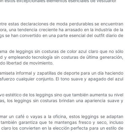
n estos excepcionales elementos esenciales de vestuario!
Entre estas declaraciones de moda perdurables se encuentran
ra, una tendencia creciente ha arrasado en la industria de la
s se han convertido en una parte esencial del outfit diario de
a de leggings sin costuras de color azul claro que no sólo
d y empleando tecnología sin costuras de última generación,
ndo libertad de movimiento.
camiseta informal y zapatillas de deporte para un día haciendo
esfuerzo cualquier conjunto. El tono suave y apagado del azul
ivo estético de los leggings sino que también aumenta su nivel
as, los leggings sin costuras brindan una apariencia suave y
omar un café o vayas a la oficina, estos leggings se adaptan
e también garantiza que te mantengas fresco y seco, incluso
laro los convierten en la elección perfecta para un estilo de