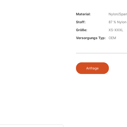
Material:
Nylon/Spa
Stoff:
87 % Nylon
Größe:
XS-XXXL
Versorgungs Typ:
OEM
Anfrage