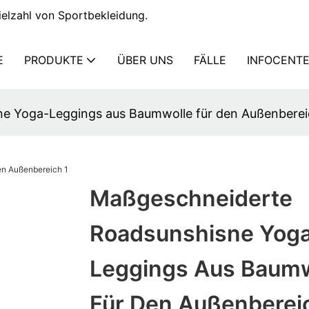
elzahl von Sportbekleidung.
E
PRODUKTE
ÜBER UNS
FÄLLE
INFOCENT
e Yoga-Leggings aus Baumwolle für den Außenbere
Maßgeschneiderte
Roadsunshisne Yog
Leggings Aus Baumw
Für Den Außenberei