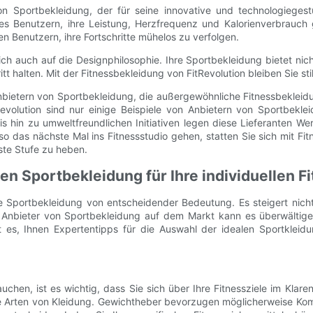
on Sportbekleidung, der für seine innovative und technologiegestüt
t es Benutzern, ihre Leistung, Herzfrequenz und Kalorienverbrauch
 Benutzern, ihre Fortschritte mühelos zu verfolgen.
ich auch auf die Designphilosophie. Ihre Sportbekleidung bietet nic
alten. Mit der Fitnessbekleidung von FitRevolution bleiben Sie stilv
ietern von Sportbekleidung, die außergewöhnliche Fitnessbekleidung
volution sind nur einige Beispiele von Anbietern von Sportbekleid
 hin zu umweltfreundlichen Initiativen legen diese Lieferanten Wert 
 das nächste Mal ins Fitnessstudio gehen, statten Sie sich mit F
ste Stufe zu heben.
n Sportbekleidung für Ihre individuellen Fi
ige Sportbekleidung von entscheidender Bedeutung. Es steigert nich
n Anbieter von Sportbekleidung auf dem Markt kann es überwältigen
 ist es, Ihnen Expertentipps für die Auswahl der idealen Sportkle
uchen, ist es wichtig, dass Sie sich über Ihre Fitnessziele im Klar
che Arten von Kleidung. Gewichtheber bevorzugen möglicherweise Ko