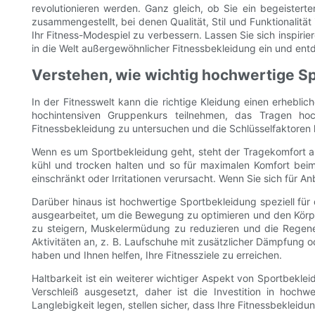
revolutionieren werden. Ganz gleich, ob Sie ein begeistert
zusammengestellt, bei denen Qualität, Stil und Funktionalit
Ihr Fitness-Modespiel zu verbessern. Lassen Sie sich inspirie
in die Welt außergewöhnlicher Fitnessbekleidung ein und ent
Verstehen, wie wichtig hochwertige Spo
In der Fitnesswelt kann die richtige Kleidung einen erhebl
hochintensiven Gruppenkurs teilnehmen, das Tragen hochw
Fitnessbekleidung zu untersuchen und die Schlüsselfaktoren 
Wenn es um Sportbekleidung geht, steht der Tragekomfort an
kühl und trocken halten und so für maximalen Komfort beim
einschränkt oder Irritationen verursacht. Wenn Sie sich für 
Darüber hinaus ist hochwertige Sportbekleidung speziell für d
ausgearbeitet, um die Bewegung zu optimieren und den Körpe
zu steigern, Muskelermüdung zu reduzieren und die Regener
Aktivitäten an, z. B. Laufschuhe mit zusätzlicher Dämpfung o
haben und Ihnen helfen, Ihre Fitnessziele zu erreichen.
Haltbarkeit ist ein weiterer wichtiger Aspekt von Sportbekle
Verschleiß ausgesetzt, daher ist die Investition in hochw
Langlebigkeit legen, stellen sicher, dass Ihre Fitnessbekleid