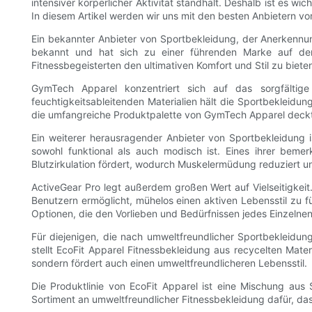
intensiver körperlicher Aktivität standhält. Deshalb ist es 
In diesem Artikel werden wir uns mit den besten Anbietern v
Ein bekannter Anbieter von Sportbekleidung, der Anerkennun
bekannt und hat sich zu einer führenden Marke auf dem
Fitnessbegeisterten den ultimativen Komfort und Stil zu biete
GymTech Apparel konzentriert sich auf das sorgfältige D
feuchtigkeitsableitenden Materialien hält die Sportbekleidu
die umfangreiche Produktpalette von GymTech Apparel deckt 
Ein weiterer herausragender Anbieter von Sportbekleidung ist
sowohl funktional als auch modisch ist. Eines ihrer bemer
Blutzirkulation fördert, wodurch Muskelermüdung reduziert un
ActiveGear Pro legt außerdem großen Wert auf Vielseitigkeit. 
Benutzern ermöglicht, mühelos einen aktiven Lebensstil zu fü
Optionen, die den Vorlieben und Bedürfnissen jedes Einzelne
Für diejenigen, die nach umweltfreundlicher Sportbekleidung
stellt EcoFit Apparel Fitnessbekleidung aus recycelten Mater
sondern fördert auch einen umweltfreundlicheren Lebensstil.
Die Produktlinie von EcoFit Apparel ist eine Mischung aus
Sortiment an umweltfreundlicher Fitnessbekleidung dafür, das