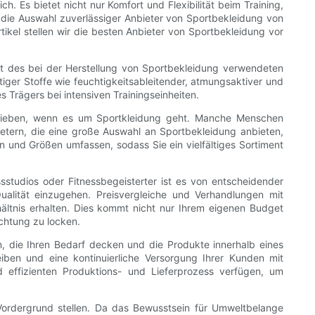
h. Es bietet nicht nur Komfort und Flexibilität beim Training,
t die Auswahl zuverlässiger Anbieter von Sportbekleidung von
ikel stellen wir die besten Anbieter von Sportbekleidung vor
tät des bei der Herstellung von Sportbekleidung verwendeten
iger Stoffe wie feuchtigkeitsableitender, atmungsaktiver und
s Trägers bei intensiven Trainingseinheiten.
 Vorlieben, wenn es um Sportkleidung geht. Manche Menschen
tern, die eine große Auswahl an Sportbekleidung anbieten,
 und Größen umfassen, sodass Sie ein vielfältiges Sortiment
essstudios oder Fitnessbegeisterter ist es von entscheidender
alität einzugehen. Preisvergleiche und Verhandlungen mit
ältnis erhalten. Dies kommt nicht nur Ihrem eigenen Budget
chtung zu locken.
n, die Ihren Bedarf decken und die Produkte innerhalb eines
iben und eine kontinuierliche Versorgung Ihrer Kunden mit
d effizienten Produktions- und Lieferprozess verfügen, um
 Vordergrund stellen. Da das Bewusstsein für Umweltbelange