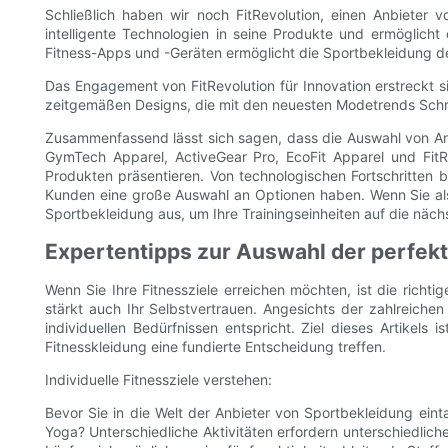
Schließlich haben wir noch FitRevolution, einen Anbieter v
intelligente Technologien in seine Produkte und ermöglich
Fitness-Apps und -Geräten ermöglicht die Sportbekleidung den
Das Engagement von FitRevolution für Innovation erstreckt s
zeitgemäßen Designs, die mit den neuesten Modetrends Schritt h
Zusammenfassend lässt sich sagen, dass die Auswahl von Anb
GymTech Apparel, ActiveGear Pro, EcoFit Apparel und FitRe
Produkten präsentieren. Von technologischen Fortschritten bis
Kunden eine große Auswahl an Optionen haben. Wenn Sie also
Sportbekleidung aus, um Ihre Trainingseinheiten auf die näch
Expertentipps zur Auswahl der perfekte
Wenn Sie Ihre Fitnessziele erreichen möchten, ist die richt
stärkt auch Ihr Selbstvertrauen. Angesichts der zahlreiche
individuellen Bedürfnissen entspricht. Ziel dieses Artikels
Fitnesskleidung eine fundierte Entscheidung treffen.
Individuelle Fitnessziele verstehen:
Bevor Sie in die Welt der Anbieter von Sportbekleidung einta
Yoga? Unterschiedliche Aktivitäten erfordern unterschiedli