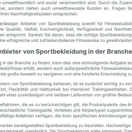
 umweltfreundlich und sozial verantwortlich sind. Durch die Zusamm
ei, sondern ziehen auch umweltbewusste Kunden an. Fragen Sie p
 Ihren Nachhaltigkeitszielen entsprechen.
lässiger Anbieter von Sportbekleidung sowohl für Fitnessstudiobe
 Qualität, Vielfalt, Erschwinglichkeit, Verfügbarkeit und Nachhal
en entspricht. Denken Sie daran, dass die richtige Sportbekleidun
ne erfolgreiche und zufriedenstellende Fitnessreise zu gewährleiste
nbieter von Sportbekleidung in der Branch
 in der Branche zu finden, kann dies eine entmutigende Aufgabe se
e Bedürfnisse erfüllt, sondern auch außergewöhnliche Fitnessbeklei
 die große Auswahl zu navigieren und eine fundierte Entscheidung zu
tern von Sportbekleidung befassen, ist es zunächst wichtig zu ver
t, Flexibilität und Haltbarkeit bei intensiven Trainingseinheiten.
wahl eines zuverlässigen und seriösen Lieferanten von größter Bedeu
faktoren, die es zu berücksichtigen gilt, die Produktpalette des An
schiedliche Trainingsstile, Vorlieben und Körpertypen zugeschnitten
elfältige Kollektion verfügen, die Ihren spezifischen Anforderungen g
feranten bereitgestellten Sportbekleidung zu beurteilen. Hochwertige
anglebigkeit unerlässlich. Die Sportbekleidung sollte intensivem Tr