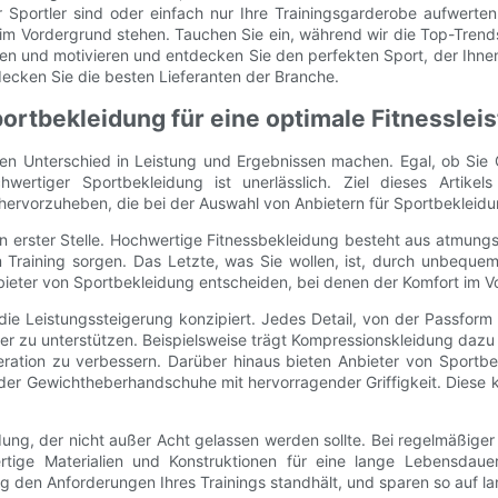
er Sportler sind oder einfach nur Ihre Trainingsgarderobe aufwert
ät im Vordergrund stehen. Tauchen Sie ein, während wir die Top-Tr
ren und motivieren und entdecken Sie den perfekten Sport, der Ihnen
decken Sie die besten Lieferanten der Branche.
rtbekleidung für eine optimale Fitnessleis
ichen Unterschied in Leistung und Ergebnissen machen. Egal, ob Sie
ertiger Sportbekleidung ist unerlässlich. Ziel dieses Artikel
hervorzuheben, die bei der Auswahl von Anbietern für Sportbekleidu
 erster Stelle. Hochwertige Fitnessbekleidung besteht aus atmungsa
 Training sorgen. Das Letzte, was Sie wollen, ist, durch unbeque
Anbieter von Sportbekleidung entscheiden, bei denen der Komfort im V
ie Leistungssteigerung konzipiert. Jedes Detail, von der Passform d
r zu unterstützen. Beispielsweise trägt Kompressionskleidung dazu
ation zu verbessern. Darüber hinaus bieten Anbieter von Sportbe
der Gewichtheberhandschuhe mit hervorragender Griffigkeit. Diese k
idung, der nicht außer Acht gelassen werden sollte. Bei regelmäßiger
ertige Materialien und Konstruktionen für eine lange Lebensdaue
ung den Anforderungen Ihres Trainings standhält, und sparen so auf la