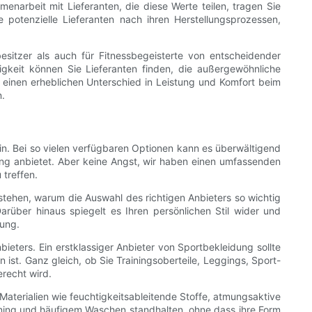
enarbeit mit Lieferanten, die diese Werte teilen, tragen Sie
otenzielle Lieferanten nach ihren Herstellungsprozessen,
sitzer als auch für Fitnessbegeisterte von entscheidender
tigkeit können Sie Lieferanten finden, die außergewöhnliche
g einen erheblichen Unterschied in Leistung und Komfort beim
n.
e
in. Bei so vielen verfügbaren Optionen kann es überwältigend
dung anbietet. Aber keine Angst, wir haben einen umfassenden
 treffen.
stehen, warum die Auswahl des richtigen Anbieters so wichtig
 Darüber hinaus spiegelt es Ihren persönlichen Stil wider und
tung.
bieters. Ein erstklassiger Anbieter von Sportbekleidung sollte
 ist. Ganz gleich, ob Sie Trainingsoberteile, Leggings, Sport-
erecht wird.
 Materialien wie feuchtigkeitsableitende Stoffe, atmungsaktive
aining und häufigem Waschen standhalten, ohne dass ihre Form