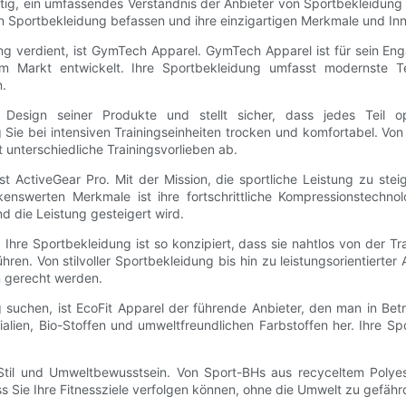
wichtig, ein umfassendes Verständnis der Anbieter von Sportbekleidu
on Sportbekleidung befassen und ihre einzigartigen Merkmale und Inn
g verdient, ist GymTech Apparel. GymTech Apparel ist für sein En
 Markt entwickelt. Ihre Sportbekleidung umfasst modernste Tec
n.
esign seiner Produkte und stellt sicher, dass jedes Teil opti
ng Sie bei intensiven Trainingseinheiten trocken und komfortabel. V
unterschiedliche Trainingsvorlieben ab.
 ActiveGear Pro. Mit der Mission, die sportliche Leistung zu steig
kenswerten Merkmale ist ihre fortschrittliche Kompressionstechnol
d die Leistung gesteigert wird.
Ihre Sportbekleidung ist so konzipiert, dass sie nahtlos von der Tr
hren. Von stilvoller Sportbekleidung bis hin zu leistungsorientierte
n gerecht werden.
 suchen, ist EcoFit Apparel der führende Anbieter, den man in Bet
ialien, Bio-Stoffen und umweltfreundlichen Farbstoffen her. Ihre Sp
 Stil und Umweltbewusstsein. Von Sport-BHs aus recyceltem Polyes
s Sie Ihre Fitnessziele verfolgen können, ohne die Umwelt zu gefähr