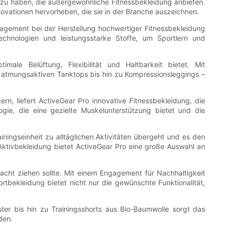
ng zu haben, die außergewöhnliche Fitnessbekleidung anbieten.
ovationen hervorheben, die sie in der Branche auszeichnen.
gagement bei der Herstellung hochwertiger Fitnessbekleidung
hnologien und leistungsstarke Stoffe, um Sportlern und
male Belüftung, Flexibilität und Haltbarkeit bietet. Mit
on atmungsaktiven Tanktops bis hin zu Kompressionsleggings –
ern, liefert ActiveGear Pro innovative Fitnessbekleidung, die
ogie, die eine gezielte Muskelunterstützung bietet und die
ainingseinheit zu alltäglichen Aktivitäten übergeht und es den
r Aktivbekleidung bietet ActiveGear Pro eine große Auswahl an
racht ziehen sollte. Mit einem Engagement für Nachhaltigkeit
ortbekleidung bietet nicht nur die gewünschte Funktionalität,
ter bis hin zu Trainingsshorts aus Bio-Baumwolle sorgt das
den.