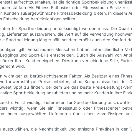
til aufrechtzuerhalten, ist die richtige Sportbekleidung unerlässlic
auen stärken. Als Fitness-Enthusiast oder Fitnessstudio-Besitzer is
n Kunden außergewöhnliche Fitnessbekleidung bieten. In diesem Art
en Entscheidung berücksichtigen sollten.
feranten für Sportbekleidung berücksichtigt werden muss. Die Quali
htig, Lieferanten auszuwählen, die Wert auf die Verwendung hochwert
 die Sportbekleidung länger hält, sondern erhöht auch den Komfort de
ücksichtigen gilt. Verschiedene Menschen haben unterschiedliche
Leggings und Sport-BHs entscheiden. Durch die Auswahl von Anbie
mäcker Ihrer Kunden eingehen. Dies kann verschiedene Stile, Farben
gerecht wird.
in wichtiger zu berücksichtigender Faktor. Als Besitzer eines Fitn
wettbewerbsfähige Preise anbieten, ohne Kompromisse bei der Qu
Sweet Spot zu finden, bei dem Sie das beste Preis-Leistungs-Verh
nstige Sportbekleidung anzubieten und so mehr Kunden in Ihre Einri
spekte. Es ist wichtig, Lieferanten für Sportbekleidung auszuwähle
ers wichtig, wenn Sie ein Fitnessstudio oder Fitnesscenter betre
von Ihnen ausgewählten Lieferanten über einen zuverlässigen un
g auszuwählen, die Nachhaltigkeit und ethische Praktiken in den