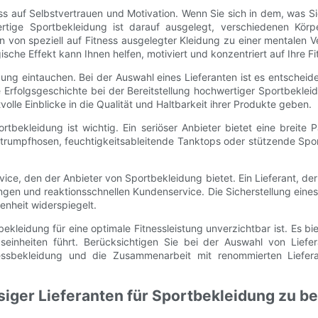
ss auf Selbstvertrauen und Motivation. Wenn Sie sich in dem, was Si
wertige Sportbekleidung ist darauf ausgelegt, verschiedenen Kör
 von speziell auf Fitness ausgelegter Kleidung zu einer mentalen V
sche Effekt kann Ihnen helfen, motiviert und konzentriert auf Ihre Fi
dung eintauchen. Bei der Auswahl eines Lieferanten ist es entsche
e Erfolgsgeschichte bei der Bereitstellung hochwertiger Sportbekle
le Einblicke in die Qualität und Haltbarkeit ihrer Produkte geben.
ekleidung ist wichtig. Ein seriöser Anbieter bietet eine breite 
rumpfhosen, feuchtigkeitsableitende Tanktops oder stützende Sport-
ce, den der Anbieter von Sportbekleidung bietet. Ein Lieferant, der
gen und reaktionsschnellen Kundenservice. Die Sicherstellung eines
nheit widerspiegelt.
eidung für eine optimale Fitnessleistung unverzichtbar ist. Es biete
gseinheiten führt. Berücksichtigen Sie bei der Auswahl von Lief
nessbekleidung und die Zusammenarbeit mit renommierten Liefera
siger Lieferanten für Sportbekleidung zu b