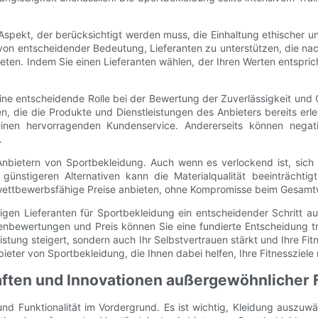
Aspekt, der berücksichtigt werden muss, die Einhaltung ethischer un
on entscheidender Bedeutung, Lieferanten zu unterstützen, die nach
ieten. Indem Sie einen Lieferanten wählen, der Ihren Werten entspri
e entscheidende Rolle bei der Bewertung der Zuverlässigkeit und 
n, die die Produkte und Dienstleistungen des Anbieters bereits erl
einen hervorragenden Kundenservice. Andererseits können negati
.
Anbietern von Sportbekleidung. Auch wenn es verlockend ist, sich f
 günstigeren Alternativen kann die Materialqualität beeinträcht
 wettbewerbsfähige Preise anbieten, ohne Kompromisse beim Gesamtw
gen Lieferanten für Sportbekleidung ein entscheidender Schritt au
denbewertungen und Preis können Sie eine fundierte Entscheidung tr
eistung steigert, sondern auch Ihr Selbstvertrauen stärkt und Ihre 
eter von Sportbekleidung, die Ihnen dabei helfen, Ihre Fitnessziele m
haften und Innovationen außergewöhnlicher 
und Funktionalität im Vordergrund. Es ist wichtig, Kleidung auszuwä