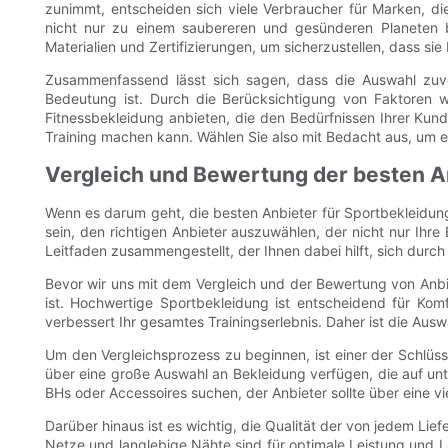
zunimmt, entscheiden sich viele Verbraucher für Marken, die
nicht nur zu einem saubereren und gesünderen Planeten b
Materialien und Zertifizierungen, um sicherzustellen, dass sie
Zusammenfassend lässt sich sagen, dass die Auswahl zuver
Bedeutung ist. Durch die Berücksichtigung von Faktoren wie
Fitnessbekleidung anbieten, die den Bedürfnissen Ihrer Kund
Training machen kann. Wählen Sie also mit Bedacht aus, um ei
Vergleich und Bewertung der besten A
Wenn es darum geht, die besten Anbieter für Sportbekleidung
sein, den richtigen Anbieter auszuwählen, der nicht nur Ihr
Leitfaden zusammengestellt, der Ihnen dabei hilft, sich durch
Bevor wir uns mit dem Vergleich und der Bewertung von Anbie
ist. Hochwertige Sportbekleidung ist entscheidend für Komfor
verbessert Ihr gesamtes Trainingserlebnis. Daher ist die Aus
Um den Vergleichsprozess zu beginnen, ist einer der Schlüssel
über eine große Auswahl an Bekleidung verfügen, die auf unter
BHs oder Accessoires suchen, der Anbieter sollte über eine vi
Darüber hinaus ist es wichtig, die Qualität der von jedem Lie
Netze und langlebige Nähte sind für optimale Leistung und L