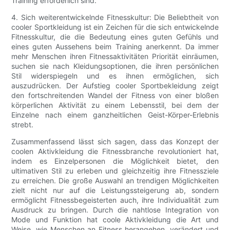
Training erforderlich sind.
4. Sich weiterentwickelnde Fitnesskultur: Die Beliebtheit von
cooler Sportkleidung ist ein Zeichen für die sich entwickelnde
Fitnesskultur, die die Bedeutung eines guten Gefühls und
eines guten Aussehens beim Training anerkennt. Da immer
mehr Menschen ihren Fitnessaktivitäten Priorität einräumen,
suchen sie nach Kleidungsoptionen, die ihren persönlichen
Stil widerspiegeln und es ihnen ermöglichen, sich
auszudrücken. Der Aufstieg cooler Sportbekleidung zeigt
den fortschreitenden Wandel der Fitness von einer bloßen
körperlichen Aktivität zu einem Lebensstil, bei dem der
Einzelne nach einem ganzheitlichen Geist-Körper-Erlebnis
strebt.
Zusammenfassend lässt sich sagen, dass das Konzept der
coolen Aktivkleidung die Fitnessbranche revolutioniert hat,
indem es Einzelpersonen die Möglichkeit bietet, den
ultimativen Stil zu erleben und gleichzeitig ihre Fitnessziele
zu erreichen. Die große Auswahl an trendigen Möglichkeiten
zielt nicht nur auf die Leistungssteigerung ab, sondern
ermöglicht Fitnessbegeisterten auch, ihre Individualität zum
Ausdruck zu bringen. Durch die nahtlose Integration von
Mode und Funktion hat coole Aktivkleidung die Art und
Weise, wie Menschen an Fitness herangehen, verändert und