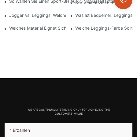
So Wählen Sie Einen Sport-BH Aus: 5 Schlüsselfaktoren, Die Sie
Der Ultimative Leitfaden Für A
Jogger Vs. Leggings: Welche Ist Besser Für Ihr Training Und Den
Was Ist Bequemer: Leggings,
Welches Material Eignet Sich Am Besten Für Leggings? Ein Leit
Welche Leggings-Farbe Sollte 
WE ARE CONTINUALLY STRIVING ONLY FOR ACHIEVING THE
CUSTOMERS' VALUE
Erzählen